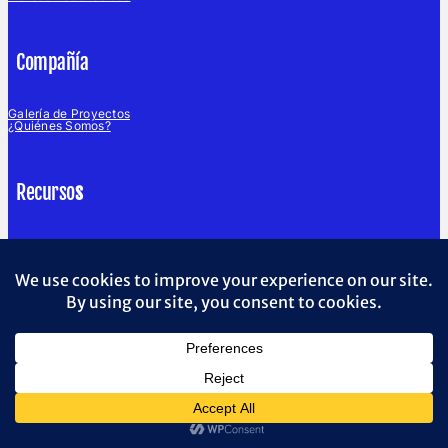
Compañía
Galería de Proyectos
¿Quiénes Somos?
Recurso
s
Blog
English Website
Soporte
Política de Servicios de Campo
Términos y Condiciones
Sumio Water
© 2025 ·
· All rights reserved