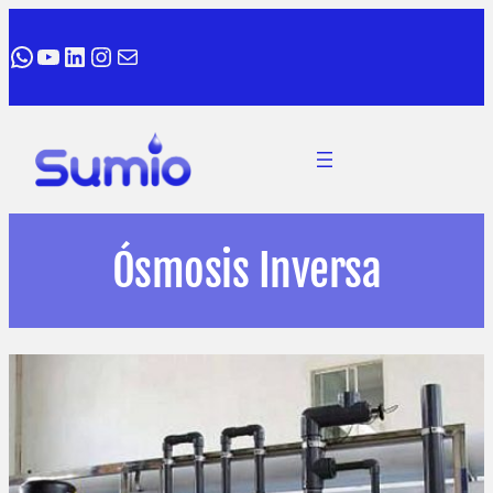
WhatsApp
YouTube
LinkedIn
Instagram
Correo electrónico
Ósmosis Inversa