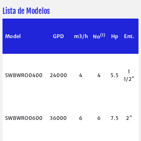
Lista de Modelos
(1)
Model
GPD
m3/h
Hp
Ent.
No
1
SWBWRO0400
24000
4
4
5.5
1/2″
SWBWRO0600
36000
6
6
7.5
2″