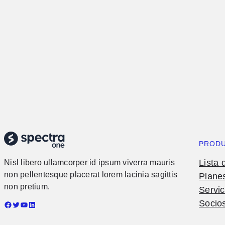
PROD
Lista 
Nisl libero ullamcorper id ipsum viverra mauris
non pellentesque placerat lorem lacinia sagittis
Planes
non pretium.
Servic
Socio
Facebook
Twitter
YouTube
LinkedIn