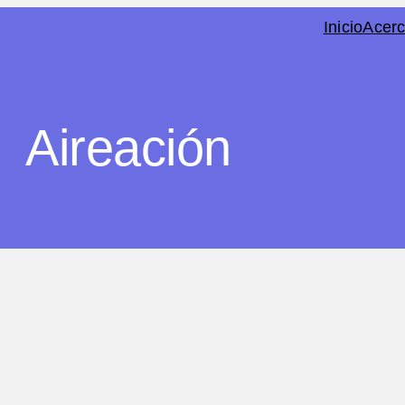
Inicio
Acerc
Aireación